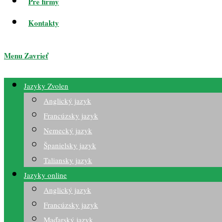
Pre firmy
Kontakty
Menu
Zavrieť
Jazyky Zvolen
Anglický jazyk
Francúzsky jazyk
Nemecký jazyk
Španielsky jazyk
Taliansky jazyk
Jazyky online
Anglický jazyk
Francúzsky jazyk
Maďarský jazyk