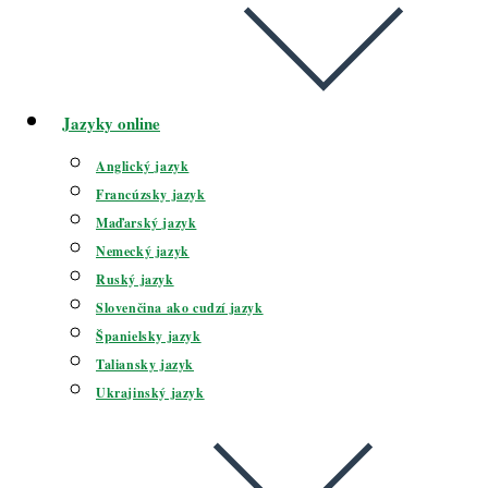
Jazyky online
Anglický jazyk
Francúzsky jazyk
Maďarský jazyk
Nemecký jazyk
Ruský jazyk
Slovenčina ako cudzí jazyk
Španielsky jazyk
Taliansky jazyk
Ukrajinský jazyk