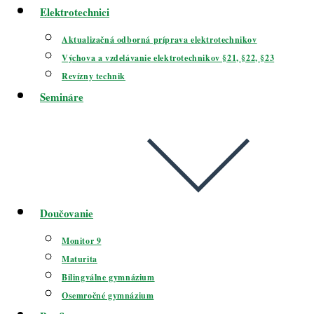
Elektrotechnici
Aktualizačná odborná príprava elektrotechnikov
Výchova a vzdelávanie elektrotechnikov §21, §22, §23
Revízny technik
Semináre
Doučovanie
Monitor 9
Maturita
Bilingválne gymnázium
Osemročné gymnázium