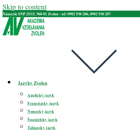
Skip to content
Námestie SNP 25/15, 960 01 Zvolen - tel: 0902 930 206, 0902 930 207
Jazyky Zvolen
Anglický jazyk
Francúzsky jazyk
Nemecký jazyk
Španielsky jazyk
Taliansky jazyk