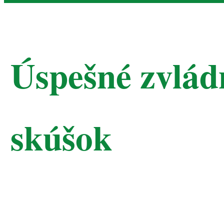
Úspešné zvlád
skúšok