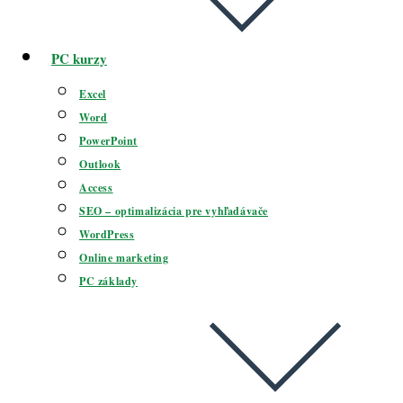
PC kurzy
Excel
Word
PowerPoint
Outlook
Access
SEO – optimalizácia pre vyhľadávače
WordPress
Online marketing
PC základy