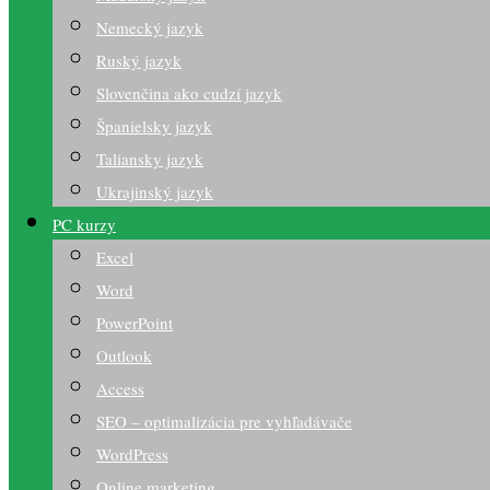
Nemecký jazyk
Ruský jazyk
Slovenčina ako cudzí jazyk
Španielsky jazyk
Taliansky jazyk
Ukrajinský jazyk
PC kurzy
Excel
Word
PowerPoint
Outlook
Access
SEO – optimalizácia pre vyhľadávače
WordPress
Online marketing