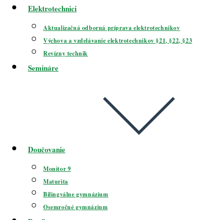
Elektrotechnici
Aktualizačná odborná príprava elektrotechnikov
Výchova a vzdelávanie elektrotechnikov §21, §22, §23
Revízny technik
Semináre
Doučovanie
Monitor 9
Maturita
Bilingválne gymnázium
Osemročné gymnázium