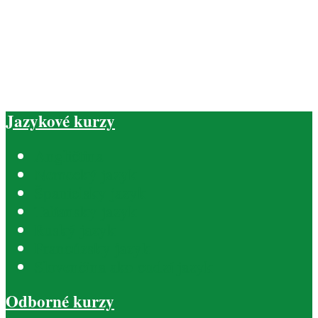
Jazykové kurzy
Angličtina
Nemecký jazyk
Španielsky jazyk
Taliansky jazyk
Ruský jazyk
Francúzsky jazyk
Slovenčina ako cudzí jazyk
Odborné kurzy