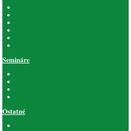
MS Office
Jednoduché účtovníctvo
Podvojné účtovníctvo
Mzdové účtovníctvo
Školenia elektrotechnikov
Lektor
Semináre
Zmeny v legislatíve
Ekonomické
Počítačové
Komunikačné
Ostatné
Doučovanie