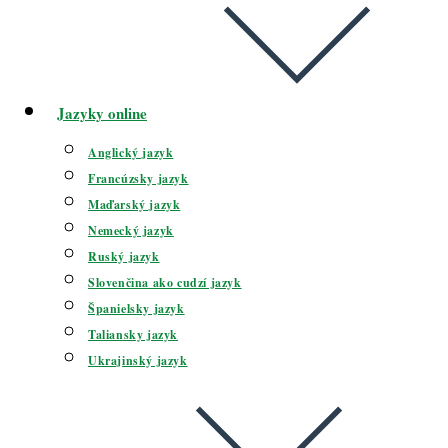
Jazyky online
Anglický jazyk
Francúzsky jazyk
Maďarský jazyk
Nemecký jazyk
Ruský jazyk
Slovenčina ako cudzí jazyk
Španielsky jazyk
Taliansky jazyk
Ukrajinský jazyk