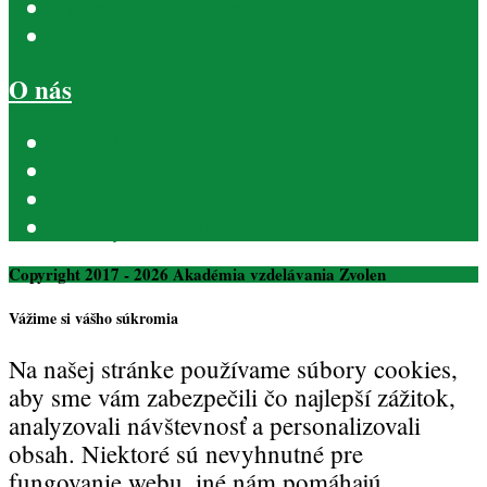
Firemné vzdelávanie
Blog
O nás
Kontakty
Reklamačný poriadok
2% z dane
Zásady Cookies
Copyright 2017 - 2026 Akadémia vzdelávania Zvolen
Vážime si vášho súkromia
Na našej stránke používame súbory cookies,
aby sme vám zabezpečili čo najlepší zážitok,
analyzovali návštevnosť a personalizovali
obsah. Niektoré sú nevyhnutné pre
fungovanie webu, iné nám pomáhajú