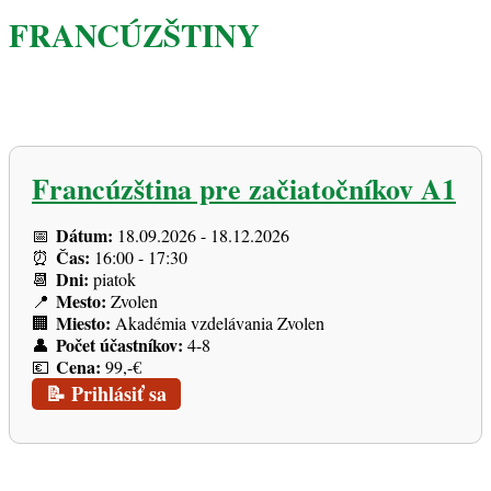
FRANCÚZŠTINY
Francúzština pre začiatočníkov A1
Dátum:
📅
18.09.2026 - 18.12.2026
Čas:
⏰
16:00 - 17:30
Dni:
📆
piatok
Mesto:
📍
Zvolen
Miesto:
🏢
Akadémia vzdelávania Zvolen
Počet účastníkov:
👤
4-8
Cena:
💶
99,-€
📝 Prihlásiť sa