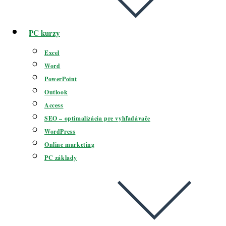
PC kurzy
Excel
Word
PowerPoint
Outlook
Access
SEO – optimalizácia pre vyhľadávače
WordPress
Online marketing
PC základy