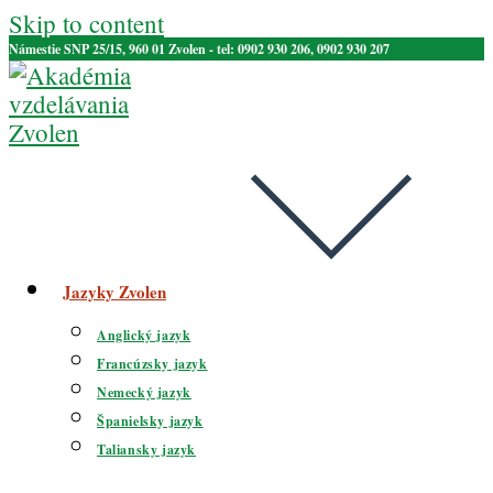
Skip to content
Námestie SNP 25/15, 960 01 Zvolen - tel: 0902 930 206, 0902 930 207
Jazyky Zvolen
Anglický jazyk
Francúzsky jazyk
Nemecký jazyk
Španielsky jazyk
Taliansky jazyk