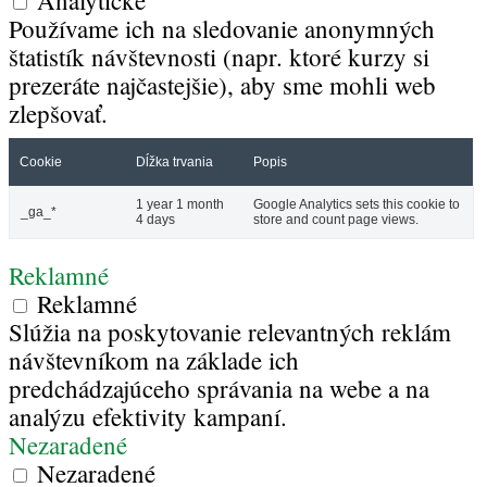
Používame ich na sledovanie anonymných
štatistík návštevnosti (napr. ktoré kurzy si
prezeráte najčastejšie), aby sme mohli web
zlepšovať.
Cookie
Dĺžka trvania
Popis
1 year 1 month
Google Analytics sets this cookie to
_ga_*
4 days
store and count page views.
Reklamné
Reklamné
Slúžia na poskytovanie relevantných reklám
návštevníkom na základe ich
predchádzajúceho správania na webe a na
analýzu efektivity kampaní.
Nezaradené
Nezaradené