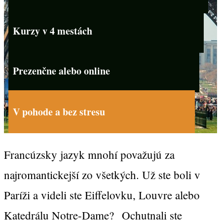
Kurzy v 4 mestách
Prezenčne alebo online
V pohode a bez stresu
Francúzsky jazyk mnohí považujú za
najromantickejší zo všetkých. Už ste boli v
Paríži a videli ste Eiffelovku, Louvre alebo
Katedrálu Notre-Dame? Ochutnali ste