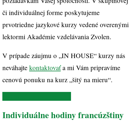
požiadavkám Vašej spoločnosti. V skupinovej
či individuálnej forme poskytujeme
prvotriedne jazykové kurzy vedené overenými
lektormi Akadémie vzdelávania Zvolen.
V prípade záujmu o „IN HOUSE“ kurzy nás
neváhajte
kontaktovať
a mi Vám pripravíme
cenovú ponuku na kurz „šitý na mieru“.
Vyžiadať cenovú ponuku
Individuálne hodiny francúzštiny