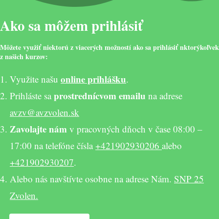
Ako sa môžem prihlásiť
Môžete využiť niektorú z viacerých možností ako sa prihlásiť nktorýkoľvek
z našich kurzov:
o
nline prihlášku
Využite našu
.
prostrednícvom emailu
Prihláste sa
na adrese
avzv@avzvolen.sk
Zavolajte nám
v pracovných dňoch v čase 08:00 –
17:00 na telefóne čísla
+421902930206
alebo
+421902930207
.
Alebo nás navštívte osobne na adrese Nám.
SNP 25
Zvolen.