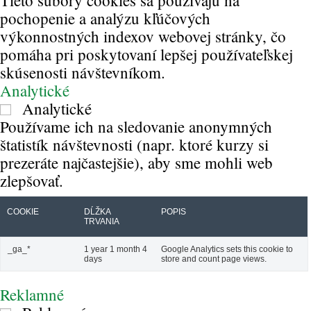
Tieto súbory cookies sa používajú na
pochopenie a analýzu kľúčových
výkonnostných indexov webovej stránky, čo
pomáha pri poskytovaní lepšej používateľskej
skúsenosti návštevníkom.
Analytické
Analytické
Používame ich na sledovanie anonymných
štatistík návštevnosti (napr. ktoré kurzy si
prezeráte najčastejšie), aby sme mohli web
zlepšovať.
COOKIE
DĹŽKA
POPIS
TRVANIA
_ga_*
1 year 1 month 4
Google Analytics sets this cookie to
days
store and count page views.
Reklamné